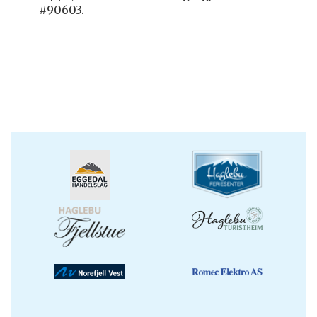
#90603.