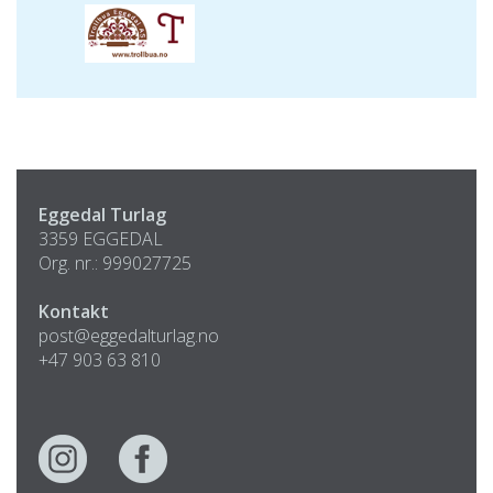
Eggedal Turlag
3359 EGGEDAL
Org. nr.: 999027725
Kontakt
post@eggedalturlag.no
+47 903 63 810