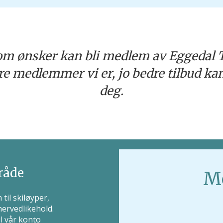
som ønsker kan bli medlem av Eggedal T
ere medlemmer vi er, jo bedre tilbud kan
deg.
råde
M
 til skiløyper,
ervedlikehold.
il vår konto