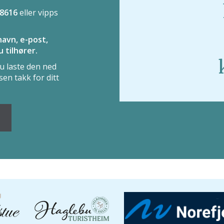
68616
eller vipps
avn, e-post,
 tilhører.
u laste den ned
en takk for ditt