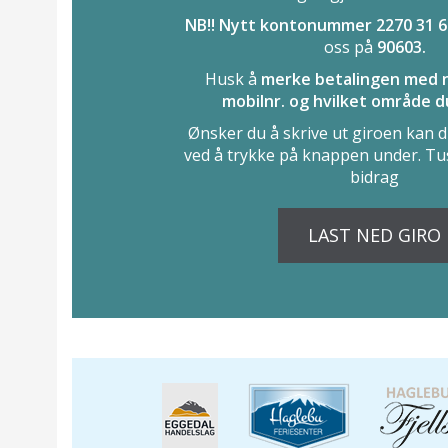
NB!! Nytt kontonummer 2270 31 
oss på
90603.
Husk å
merke betalingen med n
mobilnr. og hvilket område du
Ønsker du å skrive ut giroen kan d
ved å trykke på knappen under. Tus
bidrag
LAST NED GIRO