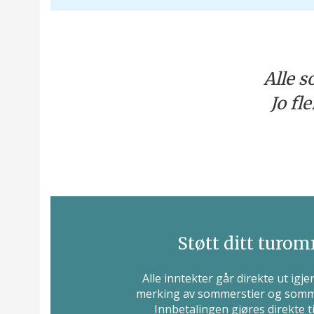
Alle 
Jo fl
Støtt ditt turom
Alle inntekter går direkte ut igjen
merking av sommerstier og somm
Innbetalingen gjøres direkte t