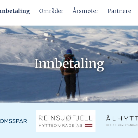
nnbetaling
Områder
Årsmøter
Partnere
Innbetaling