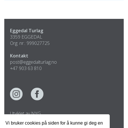
Eggedal Turlag
3359 EGGEDAL
Org. nr.: 999027725
Kontakt
post@eggedalturlag.no
+47 903 63 810
Utviklet av NYG
Copyright © 2026
Vi bruker cookies på siden for å kunne gi deg en