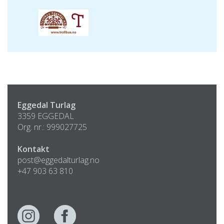
Eggedal Turlag
3359 EGGEDAL
Org. nr.: 999027725
Kontakt
post@eggedalturlag.no
+47 903 63 810